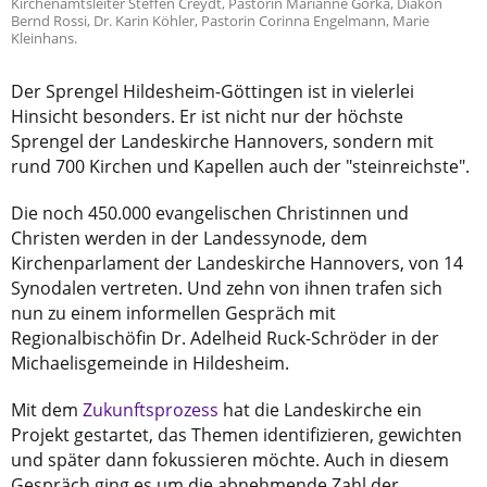
Kirchenamtsleiter Steffen Creydt, Pastorin Marianne Gorka, Diakon
Bernd Rossi, Dr. Karin Köhler, Pastorin Corinna Engelmann, Marie
Kleinhans.
Der Sprengel Hildesheim-Göttingen ist in vielerlei
Hinsicht besonders. Er ist nicht nur der höchste
Sprengel der Landeskirche Hannovers, sondern mit
rund 700 Kirchen und Kapellen auch der "steinreichste".
Die noch 450.000 evangelischen Christinnen und
Christen werden in der Landessynode, dem
Kirchenparlament der Landeskirche Hannovers, von 14
Synodalen vertreten. Und zehn von ihnen trafen sich
nun zu einem informellen Gespräch mit
Regionalbischöfin Dr. Adelheid Ruck-Schröder in der
Michaelisgemeinde in Hildesheim.
Mit dem
Zukunftsprozess
hat die Landeskirche ein
Projekt gestartet, das Themen identifizieren, gewichten
und später dann fokussieren möchte. Auch in diesem
Gespräch ging es um die abnehmende Zahl der