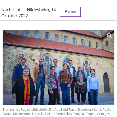
Nachricht
Hildesheim,
14.
teilen
Oktober 2022
Treffen mit Regionalbischöfin Dr. Adelheid Ruck-Schröder (4.v.l.): Pastor
Daniel Küchenmeister (v.l.), Petra Utermöller, Prof. Dr. Tobias Georges,