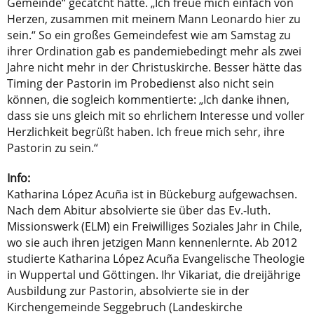
Gemeinde“ gecatcht hätte. „Ich freue mich einfach von
Herzen, zusammen mit meinem Mann Leonardo hier zu
sein.“ So ein großes Gemeindefest wie am Samstag zu
ihrer Ordination gab es pandemiebedingt mehr als zwei
Jahre nicht mehr in der Christuskirche. Besser hätte das
Timing der Pastorin im Probedienst also nicht sein
können, die sogleich kommentierte: „Ich danke ihnen,
dass sie uns gleich mit so ehrlichem Interesse und voller
Herzlichkeit begrüßt haben. Ich freue mich sehr, ihre
Pastorin zu sein.“
Info:
Katharina López Acuña ist in Bückeburg aufgewachsen.
Nach dem Abitur absolvierte sie über das Ev.-luth.
Missionswerk (ELM) ein Freiwilliges Soziales Jahr in Chile,
wo sie auch ihren jetzigen Mann kennenlernte. Ab 2012
studierte Katharina López Acuña Evangelische Theologie
in Wuppertal und Göttingen. Ihr Vikariat, die dreijährige
Ausbildung zur Pastorin, absolvierte sie in der
Kirchengemeinde Seggebruch (Landeskirche