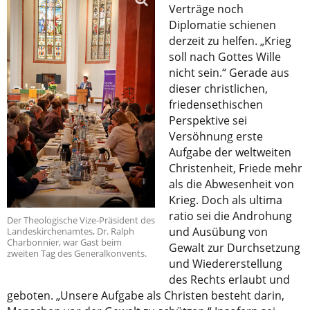
Verträge noch
Diplomatie schienen
derzeit zu helfen. „Krieg
soll nach Gottes Wille
nicht sein.“ Gerade aus
dieser christlichen,
friedensethischen
Perspektive sei
Versöhnung erste
Aufgabe der weltweiten
Christenheit, Friede mehr
als die Abwesenheit von
Krieg. Doch als ultima
ratio sei die Androhung
Der Theologische Vize-Präsident des
und Ausübung von
Landeskirchenamtes, Dr. Ralph
Charbonnier, war Gast beim
Gewalt zur Durchsetzung
zweiten Tag des Generalkonvents.
und Wiedererstellung
des Rechts erlaubt und
geboten. „Unsere Aufgabe als Christen besteht darin,