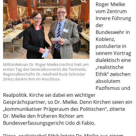
Roger Mielke
vom Zentrum
Innere Führung
der
Bundeswehr in
Koblenz,
postulierte in
seinem Vortrag
dialektisch eine
Militärdekoan Dr. Roger Mielke (rechts) hielt am
„realistische
ersten Tag des Generalkonvents die Tischrede,
Ethik“ zwischen
Regionalbischöfin Dr. Adelheid Ruck-Schröder
(links) dankte ihm im Anschluss.
absolutem
Pazifismus und
Realpolitik. Kirche sei dabei ein wichtiger
Gesprächspartner, so Dr. Mielke. Denn Kirchen seien ein
„kommunikativer Prägeraum des Politischen“, zitierte
Dr. Mielke den früheren Richter am
Bundesverfassungsgericht Udo di Fabio.