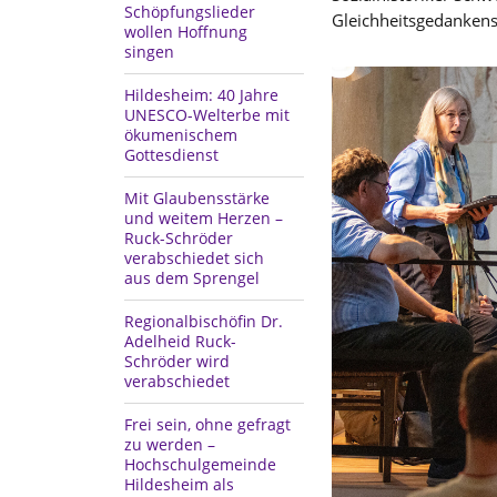
Schöpfungslieder
Gleichheitsgedankens
wollen Hoffnung
singen
Hildesheim: 40 Jahre
UNESCO-Welterbe mit
ökumenischem
Gottesdienst
Mit Glaubensstärke
und weitem Herzen –
Ruck-Schröder
verabschiedet sich
aus dem Sprengel
Regionalbischöfin Dr.
Adelheid Ruck-
Schröder wird
verabschiedet
Frei sein, ohne gefragt
zu werden –
Hochschulgemeinde
Hildesheim als