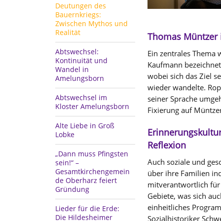
Deutungen des
Bauernkriegs:
Zwischen Mythos und
Realität
Thomas Müntzer i
Abtswechsel:
Ein zentrales Thema 
Kontinuität und
Kaufmann bezeichnete 
Wandel in
wobei sich das Ziel s
Amelungsborn
wieder wandelte. Ro
Abtswechsel im
seiner Sprache umgeh
Kloster Amelungsborn
Fixierung auf Müntzer
Alte Liebe in Groß
Erinnerungskultu
Lobke
Reflexion
„Dann muss Pfingsten
Auch soziale und gesc
sein!“ –
Gesamtkirchengemein
über ihre Familien i
de Oberharz feiert
mitverantwortlich für
Gründung
Gebiete, was sich auc
einheitliches Progra
Lieder für die Erde:
Die Hildesheimer
Sozialhistoriker Schw