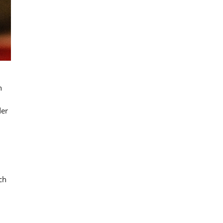
n
der
d
ch