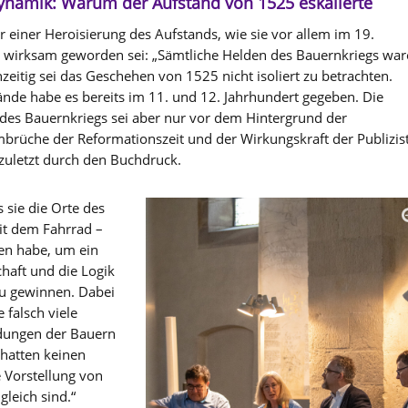
namik: Warum der Aufstand von 1525 eskalierte
einer Heroisierung des Aufstands, wie sie vor allem im 19.
en wirksam geworden sei: „Sämtliche Helden des Bauernkriegs wa
zeitig sei das Geschehen von 1525 nicht isoliert zu betrachten.
ände habe es bereits im 11. und 12. Jahrhundert gegeben. Die
es Bauernkriegs sei aber nur vor dem Hintergrund der
mbrüche der Reformationszeit und der Wirkungskraft der Publizist
 zuletzt durch den Buchdruck.
 sie die Orte des
it dem Fahrrad –
ren habe, um ein
haft und die Logik
u gewinnen. Dabei
e falsch viele
idungen der Bauern
 hatten keinen
 Vorstellung von
 gleich sind.“