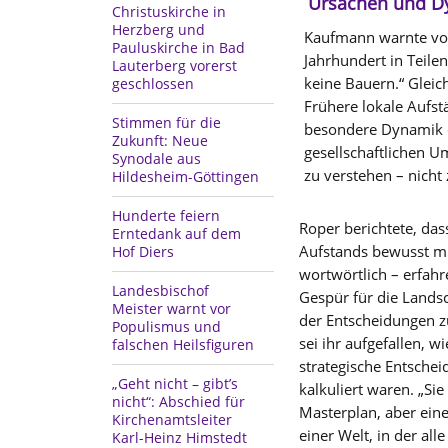
Ursachen und Dy
Christuskirche in
Herzberg und
Kaufmann warnte vor 
Pauluskirche in Bad
Jahrhundert in Teil
Lauterberg vorerst
keine Bauern.“ Gleich
geschlossen
Frühere lokale Aufst
Stimmen für die
besondere Dynamik d
Zukunft: Neue
gesellschaftlichen U
Synodale aus
zu verstehen – nicht
Hildesheim-Göttingen
Hunderte feiern
Roper berichtete, dass
Erntedank auf dem
Aufstands bewusst m
Hof Diers
wortwörtlich – erfah
Landesbischof
Gespür für die Landsc
Meister warnt vor
der Entscheidungen z
Populismus und
sei ihr aufgefallen, wi
falschen Heilsfiguren
strategische Entsche
„Geht nicht – gibt’s
kalkuliert waren. „Sie
nicht“: Abschied für
Masterplan, aber eine
Kirchenamtsleiter
einer Welt, in der alle
Karl-Heinz Himstedt