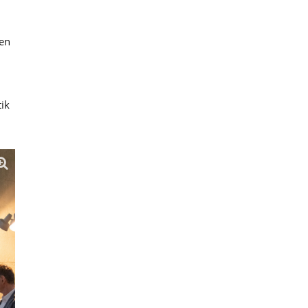
ren
ik