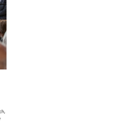
ch,
e