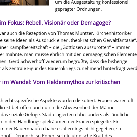
um die Ausgestaltung konfessionell
geprägter Ordnungen.
m Fokus: Rebell, Visionär oder Demagoge?
war auch die Rezeption von Thomas Müntzer. Kirchenhistoriker
seine Ideen als Ausdruck einer „theokratischen Gewaltfantasie“,
einer Kampfbereitschaft – die „Gottlosen auszurotten“ – immer
per mahnte, man müsse ehrlich mit den demagogischen Element
en. Gerd Schwerhoff wiederum begrüßte, dass die bisherige
 als zentrale Figur des Bauernkriegs zunehmend hinterfragt werd
r im Wandel: Vom Heldenmythos zur kritischen
hlechtsspezifische Aspekte wurden diskutiert. Frauen waren oft
ndirekt betroffen und durch die Abwesenheit der Männer
 das soziale Gefüge. Städte agierten dabei anders als ländliche
h in den Handlungsspielräumen der Frauen spiegelte. Ein
mm der Bauernhaufen habe es allerdings nicht gegeben, so
erhoff. Dennoch, so Roper, sei die utopische Kraft des