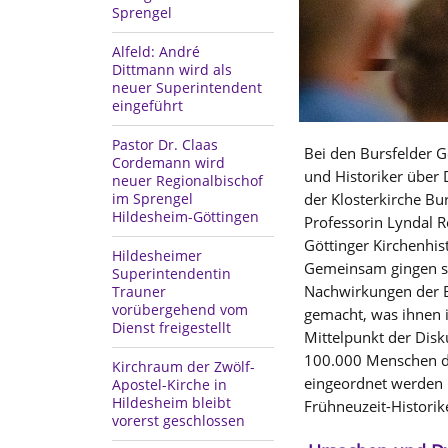
Sprengel
Alfeld: André
Dittmann wird als
neuer Superintendent
eingeführt
Pastor Dr. Claas
Bei den Bursfelder 
Cordemann wird
und Historiker über 
neuer Regionalbischof
im Sprengel
der Klosterkirche B
Hildesheim-Göttingen
Professorin Lyndal R
Göttinger Kirchenhi
Hildesheimer
Gemeinsam gingen si
Superintendentin
Nachwirkungen der B
Trauner
vorübergehend vom
gemacht, was ihnen i
Dienst freigestellt
Mittelpunkt der Disk
100.000 Menschen das
Kirchraum der Zwölf-
eingeordnet werden 
Apostel-Kirche in
Hildesheim bleibt
Frühneuzeit-Historik
vorerst geschlossen