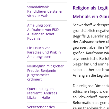
Synodalwahl:
Religion als Legi
Kandidierende stellen
sich zur Wahl
Mehr als ein Gla
Schwerhoff widerspra
Amelungsborn:
Aufnahme von EKD-
grundsätzlich negati
Auslandsbischof
Begriffs „Bauernkrieg“
Kopania
der Aufständischen 
gewesen, aber ihre 
Ein Hauch von
Paradies und Pink in
größer. Kaufmann wie
Amelungsborn
asymmetrische Berich
Sieger hin und erinne
Neubeginn mit großer
selbst Luther das bru
Freude: Benjamin
Jürgensmeier
Anfang an die Legitimi
ordiniert
Die religiöse Dimens
Quereinstieg ins
ethischen Impuls, der
Pfarramt: Andreas
so Schwerhoff, müsse
Litzke in Halle
Reformation als geme
Vorsitzender des
kaum theologisch dur