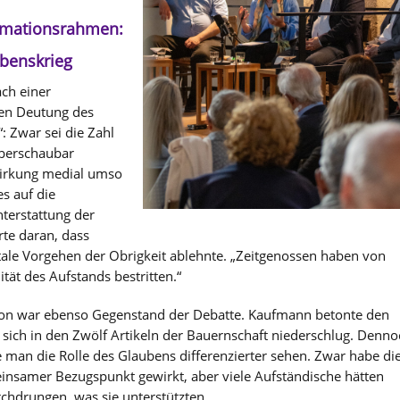
timationsrahmen:
ubenskrieg
ch einer
ven Deutung des
: Zwar sei die Zahl
überschaubar
Wirkung medial umso
s auf die
terstattung der
rte daran, dass
tale Vorgehen der Obrigkeit ablehnte. „Zeitgenossen haben von
tät des Aufstands bestritten.“
ion war ebenso Gegenstand der Debatte. Kaufmann betonte den
 sich in den Zwölf Artikeln der Bauernschaft niederschlug. Denno
 man die Rolle des Glaubens differenzierter sehen. Zwar habe di
insamer Bezugspunkt gewirkt, aber viele Aufständische hätten
chdrungen, was sie unterstützten.