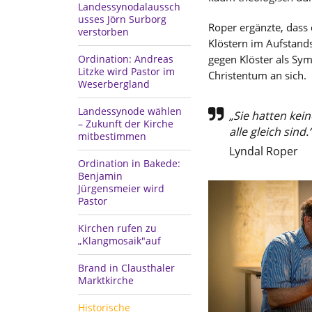
Landessynodalaussch
usses Jörn Surborg
Roper ergänzte, dass
verstorben
Klöstern im Aufstands
Ordination: Andreas
gegen Klöster als Sy
Litzke wird Pastor im
Christentum an sich.
Weserbergland
Landessynode wählen
„Sie hatten kei
– Zukunft der Kirche
alle gleich sind.
mitbestimmen
Lyndal Roper
Ordination in Bakede:
Benjamin
Jürgensmeier wird
Pastor
Kirchen rufen zu
„Klangmosaik"auf
Brand in Clausthaler
Marktkirche
Historische