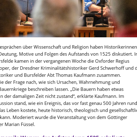
Gesprächen über Wissenschaft und Religion haben Historikerinnen
Deutung, Motive und Folgen des Aufstands von 1525 diskutiert. I
ursfelde kamen in der vergangenen Woche die Oxforder Regius
oper, der Dresdner Kriminalitätshistoriker Gerd Schwerhoff und 
storiker und Bursfelder Abt Thomas Kaufmann zusammen.
e der Frage nach, wie sich Ursachen, Wahrnehmung und
auernkriege beschreiben lassen. „Die Bauern haben etwas
n der damaligen Zeit nicht zustand“, erklärte Kaufmann. Im
ussion stand, wie ein Ereignis, das vor fast genau 500 Jahren run
 Leben kostete, heute historisch, theologisch und gesellschaftli
kann. Moderiert wurde die Veranstaltung von dem Göttinger
er Marian Füssel.