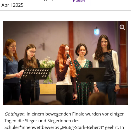
teilen
April 2025
Göttingen.
In einem bewegenden Finale wurden vor einigen
Tagen die Sieger und Siegerinnen des
Schüler*innenwettbewerbs „Mutig-Stark-Beherzt“ geehrt. In