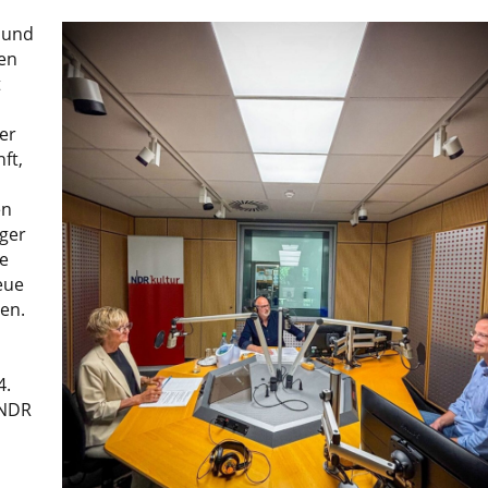
 und
en
t
er
ft,
en
ger
e
eue
en.
4.
 NDR