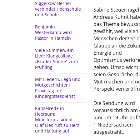
Siggelkow-Berner
verbindet Hochschule
Sabine Steuernagel
und Schule
Andreas Kuhnt hab
das Thema bewuss
Benjamin
gewählt, weil vielen
Westerkamp wird
Pastor in Hameln
Menschen derzeit d
Glaube an die Zukun
Viele Stimmen, ein
Energie und
Lied: Klangcollage
Optimismus verlor
„Bruder Sonne“ zum
gehen. Umso wichti
Frühling
seien Gespräche, di
Mit Liedern, Lego und
Mut machen und n
Mutgeschichten:
Perspektiven eröffn
Praxistag für
Kindergottesdienst
Die Sendung wird
Kanzelrede in
voraussichtlich am 
Heersum:
Juni um 19 Uhr auf
Ministerpräsident
1 Niedersachsen
Olaf Lies ruft zu Herz
und Haltung auf
ausgestrahlt.