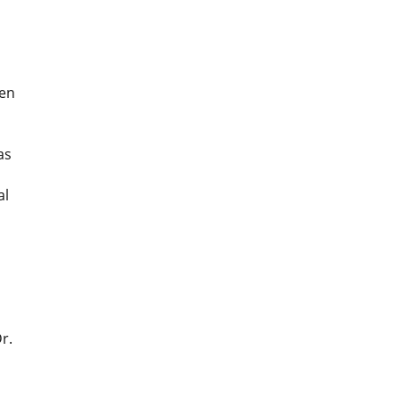
ßen
as
al
r.