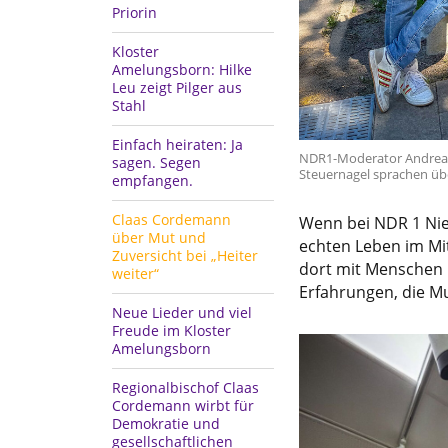
Priorin
Kloster
Amelungsborn: Hilke
Leu zeigt Pilger aus
Stahl
Einfach heiraten: Ja
NDR1-Moderator Andreas
sagen. Segen
Steuernagel sprachen übe
empfangen.
Claas Cordemann
Wenn bei NDR 1 Nie
über Mut und
echten Leben im Mi
Zuversicht bei „Heiter
dort mit Menschen
weiter“
Erfahrungen, die M
Neue Lieder und viel
Freude im Kloster
Amelungsborn
Regionalbischof Claas
Cordemann wirbt für
Demokratie und
gesellschaftlichen