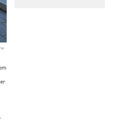
ne
dem
er
r