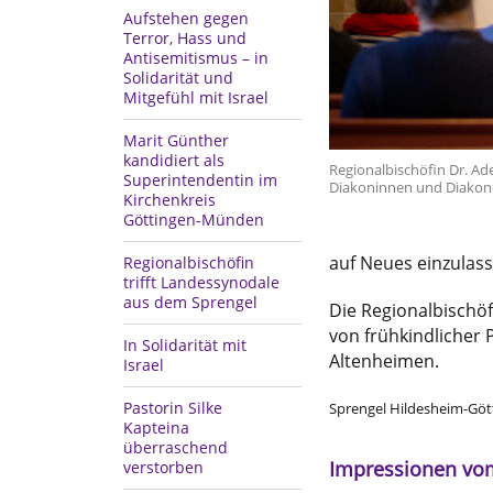
Aufstehen gegen
Terror, Hass und
Antisemitismus – in
Solidarität und
Mitgefühl mit Israel
Marit Günther
kandidiert als
Regionalbischöfin Dr. A
Superintendentin im
Diakoninnen und Diakon
Kirchenkreis
Göttingen-Münden
auf Neues einzulass
Regionalbischöfin
trifft Landessynodale
aus dem Sprengel
Die Regionalbischöf
von frühkindlicher 
In Solidarität mit
Altenheimen.
Israel
Pastorin Silke
Sprengel Hildesheim-Gö
Kapteina
überraschend
Impressionen vo
verstorben