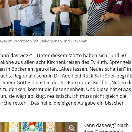
meyer im Workshop mit Diakoninnen und Diakonen.
r kann das weg?“ – Unter diesem Motto haben sich rund 50
kone aus allen acht Kirchenkreisen des Ev.-luth. Sprengels
n in Bockenem getroffen. „Altes lassen, Neues schaffen“ in
ruchs. Regionalbischöfin Dr. Adelheid Ruck-Schröder begrü
 einem Gottesdienst in der St.-Pankratius-Kirche: „Neben 
rs zu denken, kommt die Besonnenheit. Und diese hat etwas
n, sie wägt ab, klug, realistisch. Ich muss nicht gleich die
irche retten.“ Das helfe, die eigene Aufgabe ein bisschen
Kann das weg? Nach
dem Gottesdienst