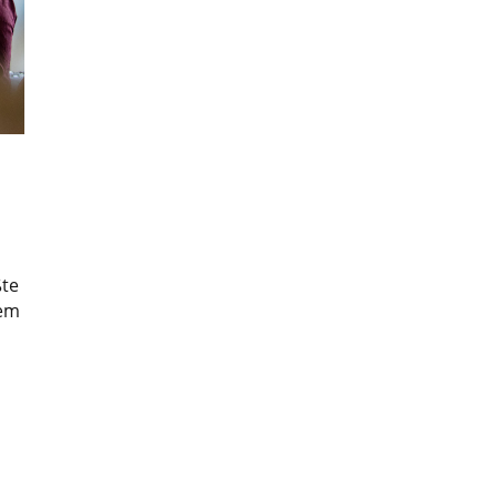
ßte
dem