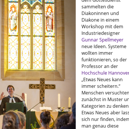
sammelten die
Diakoninnen und
Diakone in einem
Workshop mit dem
Industriedesigner
Gunnar Spellmeyer
neue Ideen. Systeme
wollten immer
funktionieren, so der
Professor an der
Hochschule Hannove
„Etwas Neues kann
immer scheitern.“
Menschen versuchte
zunächst in Muster u
Kategorien zu denken
Etwas Neues aber las
sich nur finden, inde
man genau diese