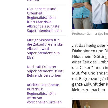
Glaubensmut und
Offenheit:
Regionalbischöfin
führt Franziska
Albrecht als jüngste
Superintendentin ein
Professor Gunnar Spell
Mutige Visionen für
die Zukunft: Franziska
„Ist das heilig ode
Albrecht wird
Diakoninnen und Dia
Superintendentin in
Hildesheim-Göttinge
Elze
einer Zeit des Umb
Nachruf: Früherer
die Diakon*innen in
Superintendent Heinz
Mut, frei und ande
Behrends verstorben
mit Begrenzung zu tu
ganze Zukunft der K
Rücktritt von Anette
Kurschus:
kleiner zu machen.
Regionalbischöfin
warnt vor
vorschnellen Urteilen