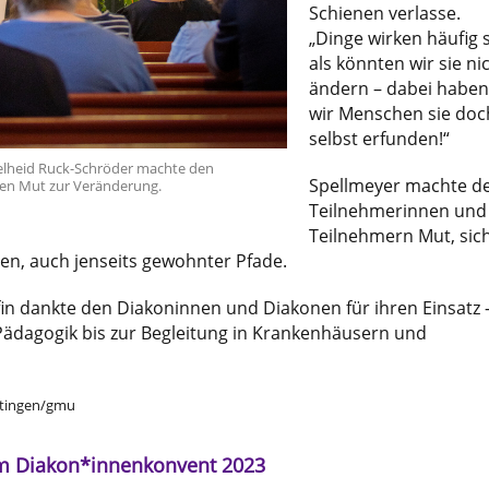
Schienen verlasse.
„Dinge wirken häufig 
als könnten wir sie ni
ändern – dabei habe
wir Menschen sie doc
selbst erfunden!“
delheid Ruck-Schröder machte den
Spellmeyer machte d
en Mut zur Veränderung.
Teilnehmerinnen und
Teilnehmern Mut, sic
en, auch jenseits gewohnter Pfade.
in dankte den Diakoninnen und Diakonen für ihren Einsatz 
Pädagogik bis zur Begleitung in Krankenhäusern und
ttingen/gmu
m Diakon*innenkonvent 2023