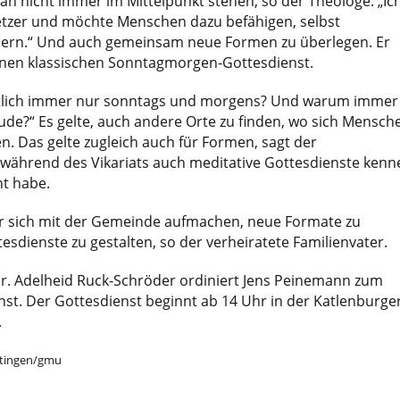
n nicht immer im Mittelpunkt stehen, so der Theologe. „Ic
etzer und möchte Menschen dazu befähigen, selbst
eiern.“ Und auch gemeinsam neue Formen zu überlegen. Er
einen klassischen Sonntagmorgen-Gottesdienst.
tlich immer nur sonntags und morgens? Und warum immer 
de?“ Es gelte, auch andere Orte zu finden, wo sich Mensch
. Das gelte zugleich auch für Formen, sagt der
während des Vikariats auch meditative Gottesdienste kenn
nt habe.
 sich mit der Gemeinde aufmachen, neue Formate zu
esdienste zu gestalten, so der verheiratete Familienvater.
Dr. Adelheid Ruck-Schröder ordiniert Jens Peinemann zum
st. Der Gottesdienst beginnt ab 14 Uhr in der Katlenburge
.
ttingen/gmu