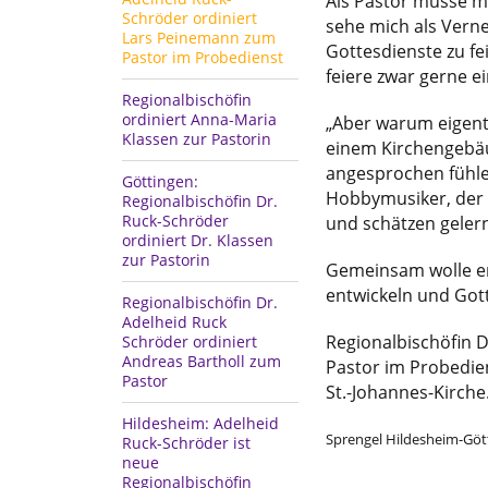
Als Pastor müsse ma
Schröder ordiniert
sehe mich als Vern
Lars Peinemann zum
Gottesdienste zu f
Pastor im Probedienst
feiere zwar gerne 
Regionalbischöfin
ordiniert Anna-Maria
„Aber warum eigen
Klassen zur Pastorin
einem Kirchengebäu
angesprochen fühlen
Göttingen:
Hobbymusiker, der 
Regionalbischöfin Dr.
Ruck-Schröder
und schätzen geler
ordiniert Dr. Klassen
zur Pastorin
Gemeinsam wolle er
entwickeln und Gott
Regionalbischöfin Dr.
Adelheid Ruck
Regionalbischöfin 
Schröder ordiniert
Andreas Bartholl zum
Pastor im Probedien
Pastor
St.-Johannes-Kirche
Hildesheim: Adelheid
Sprengel Hildesheim-Gö
Ruck-Schröder ist
neue
Regionalbischöfin