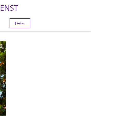
IENST
teilen