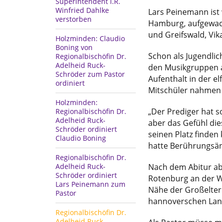
Superintendent i.R.
Winfried Dahlke
Lars Peinemann ist
verstorben
Hamburg, aufgewach
und Greifswald, Vik
Holzminden: Claudio
Boning von
Schon als Jugendlic
Regionalbischöfin Dr.
Adelheid Ruck-
den Musikgruppen al
Schröder zum Pastor
Aufenthalt in der e
ordiniert
Mitschüler nahmen i
Holzminden:
„Der Prediger hat s
Regionalbischöfin Dr.
Adelheid Ruck-
aber das Gefühl die
Schröder ordiniert
seinen Platz finden
Claudio Boning
hatte Berührungsäng
Regionalbischöfin Dr.
Adelheid Ruck-
Nach dem Abitur abso
Schröder ordiniert
Rotenburg an der W
Lars Peinemann zum
Nähe der Großeltern
Pastor
hannoverschen Lan
Regionalbischöfin Dr.
Adelheid Ruck-