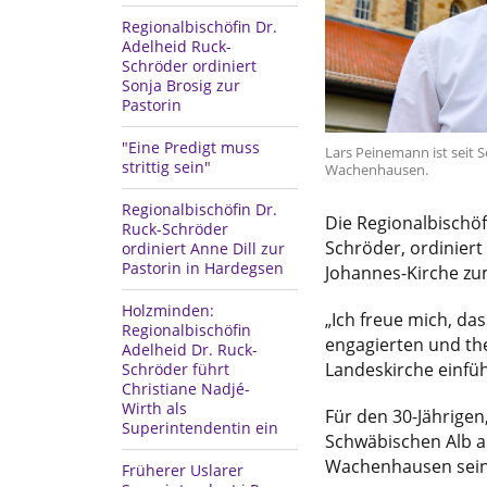
Regionalbischöfin Dr.
Adelheid Ruck-
Schröder ordiniert
Sonja Brosig zur
Pastorin
"Eine Predigt muss
Lars Peinemann ist seit 
strittig sein"
Wachenhausen.
Regionalbischöfin Dr.
Die Regionalbischöf
Ruck-Schröder
Schröder, ordinier
ordiniert Anne Dill zur
Pastorin in Hardegsen
Johannes-Kirche zu
Holzminden:
„Ich freue mich, d
Regionalbischöfin
engagierten und th
Adelheid Dr. Ruck-
Landeskirche einfüh
Schröder führt
Christiane Nadjé-
Wirth als
Für den 30-Jährigen
Superintendentin ein
Schwäbischen Alb abs
Wachenhausen seine 
Früherer Uslarer