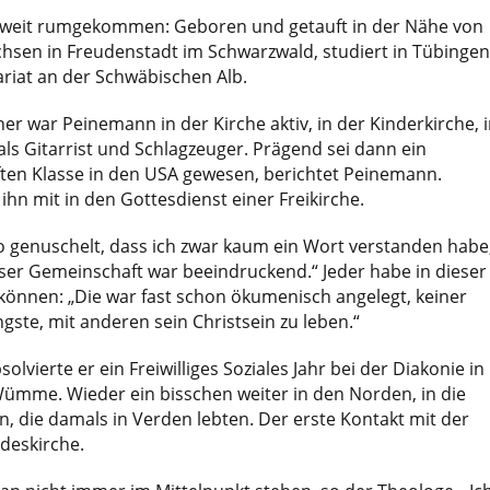
 weit rumgekommen: Geboren und getauft in der Nähe von
sen in Freudenstadt im Schwarzwald, studiert in Tübingen
ariat an der Schwäbischen Alb.
her war Peinemann in der Kirche aktiv, in der Kinderkirche, 
s Gitarrist und Schlagzeuger. Prägend sei dann ein
lften Klasse in den USA gewesen, berichtet Peinemann.
hn mit in den Gottesdienst einer Freikirche.
o genuschelt, dass ich zwar kaum ein Wort verstanden habe
ser Gemeinschaft war beeindruckend.“ Jeder habe in dieser
 können: „Die war fast schon ökumenisch angelegt, keiner
ste, mit anderen sein Christsein zu leben.“
lvierte er ein Freiwilliges Soziales Jahr bei der Diakonie in
ümme. Wieder ein bisschen weiter in den Norden, in die
, die damals in Verden lebten. Der erste Kontakt mit der
deskirche.